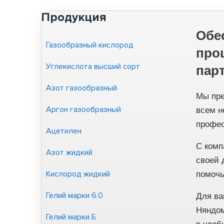
Продукция
Обе
Газообразный кислород
про
Углекислота высший сорт
парт
Азот газообразный
Мы пре
Аргон газообразный
всем н
профес
Ацетилен
С комп
Азот жидкий
своей 
Кислород жидкий
помочь
Гелий марки 6.0
Для ва
Няндом
Гелий марки Б